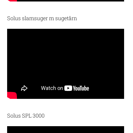
Solus slamsuger m sugetårn
Solus SPL 3000