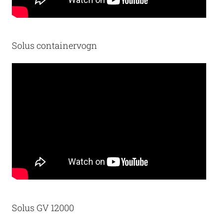
Solus containervogn
Solus GV 12000