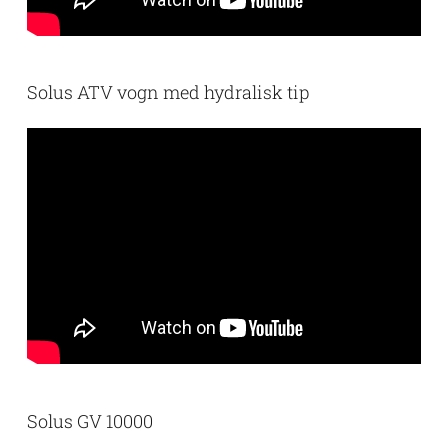
Solus ATV vogn med hydralisk tip
Solus GV 10000