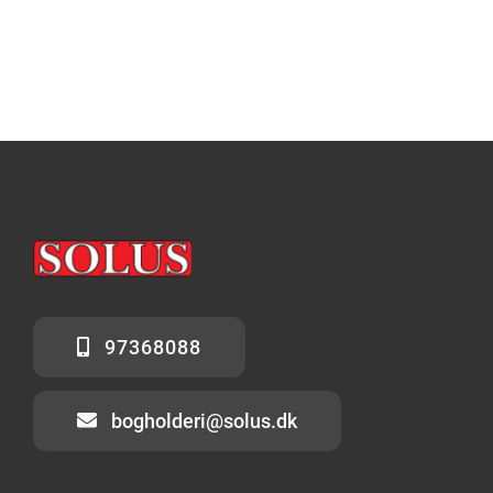
97368088
bogholderi@solus.dk