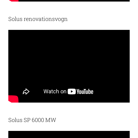
Solus renovationsvogn
Solus SP 6000 MW