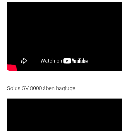
Solus GV 8000 åben bagluge