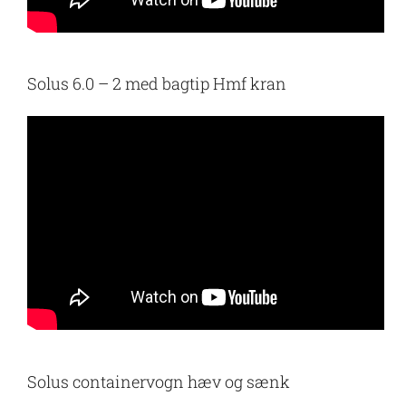
Solus 6.0 – 2 med bagtip Hmf kran
Solus containervogn hæv og sænk