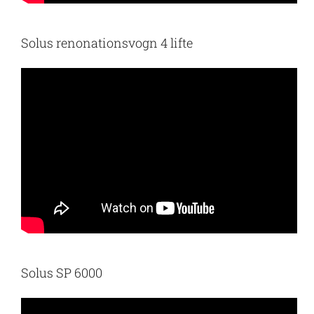
Solus renonationsvogn 4 lifte
Solus SP 6000