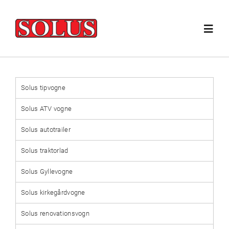
Skip
to
Toggl
content
Navig
PRODUKTBESKRIVELSER
Solus tipvogne
FORHANDLERE
Solus ATV vogne
Solus autotrailer
SOLUS SALGSVIDEO
Solus traktorlad
Solus Gyllevogne
HAVE & PARKSPRØJTE
Solus kirkegårdvogne
KONTAKT
Solus renovationsvogn